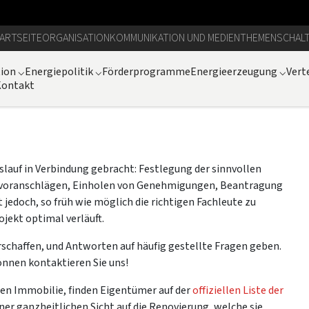
ARTSEITE
ORGANISATION
KOMMUNIKATION UND MEDIEN
THEMEN
SCHAL
tion
⌵
Energiepolitik
⌵
Förderprogramme
Energieerzeugung
⌵
Vert
Kontakt
slauf in Verbindung gebracht: Festlegung der sinnvollen
nvoranschlägen, Einholen von Genehmigungen, Beantragung
jedoch, so früh wie möglich die richtigen Fachleute zu
jekt optimal verläuft.
erschaffen, und Antworten auf häufig gestellte Fragen geben.
önnen kontaktieren Sie uns!
nen Immobilie, finden Eigentümer auf der
offiziellen Liste der
ner ganzheitlichen Sicht auf die Renovierung, welche sie