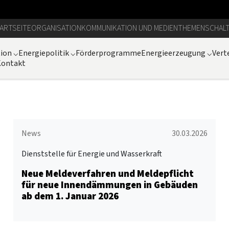
ARTSEITE
ORGANISATION
KOMMUNIKATION UND MEDIEN
THEMEN
SCHAL
tion
⌵
Energiepolitik
⌵
Förderprogramme
Energieerzeugung
⌵
Vert
Kontakt
News
30.03.2026
Dienststelle für Energie und Wasserkraft
Neue Meldeverfahren und Meldepflicht
für neue Innendämmungen in Gebäuden
ab dem 1. Januar 2026