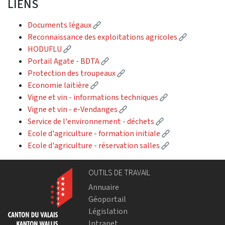
LIENS
(Lien externe)
Documents légaux
(Lien exter
Reconnaissance des exploitations agricoles
(Lien externe)
HODUFLU
(Lien externe)
Portail Agate - BDTA
(Lien externe)
Protection des troupeaux
(Lien externe)
Economie laitière
(Lien externe)
Vigne et vin - informations techniques
(Lien externe)
Vigne et vin - e-Vendanges
(Lien externe)
Service de l'environnement - déchets
(Lien externe)
Ecole d'agriculture - formation initiale
(Lien externe)
Ecole d'agriculture - réservation salles
OUTILS DE TRAVAIL
Annuaire
Géoportail
Législation
Intranet