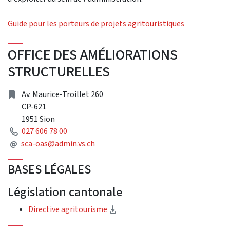
Guide pour les porteurs de projets agritouristiques
OFFICE DES AMÉLIORATIONS
STRUCTURELLES
adresse
Av. Maurice-Troillet 260
CP-621
1951 Sion
Téléphone
027 606 78 00
Adresse courriel
@
sca-oas@admin.vs.ch
BASES LÉGALES
Législation cantonale
(téléchargement)
Directive agritourisme