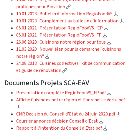
(Lien externe)
pratiques pour Biovision
(téléc
10.01.2023 : Bulletin d'information RegioFoodVS
(té
10.01.2023 : Complément au bulletin d'information
(télécharg
​​​​05.01.2021 : Présentation RegioFoodVS_ EP
(télécharg
05.01.2021 : Présentation RegioFoodVS_FP
(téléchar
26.06.2020 : Cuisinons notre région pour tous
11.03.2020 : Nouvel élan pour la démarche "cuisinons
(téléchargement)
notre région"
24.08.2018 : Cuisines collectives : kit de communication
(Lien externe)
et guide de rénovation
Documents Projets SCA-EAV
(téléchar
Présentation complète RegioFoodVS_FP.pdf
Affiche Cuisinons notre région et Fourchette Verte.pdf
(téléchargement)
(télé
CNR Décision du Conseil d'Etat du 24 juin 2020.pdf
(téléchargem
Courrier annonce décision Conseil d'Etat
(télécharg
Rapport à l'intention du Conseil d'Etat.pdf