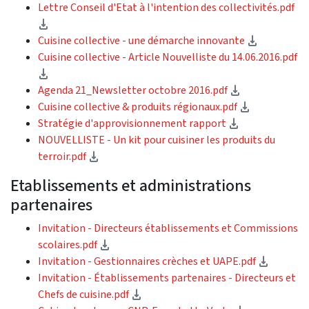
Lettre Conseil d'Etat à l'intention des collectivités.pdf
(téléchargement)
(téléchar
Cuisine collective - une démarche innovante
Cuisine collective - Article Nouvelliste du 14.06.2016.pdf
(téléchargement)
(téléchargem
Agenda 21_Newsletter octobre 2016.pdf
(télécharge
Cuisine collective & produits régionaux.pdf
(téléchargeme
Stratégie d'approvisionnement rapport
NOUVELLISTE - Un kit pour cuisiner les produits du
(téléchargement)
terroir.pdf
Etablissements et administrations
partenaires
Invitation - Directeurs établissements et Commissions
(téléchargement)
scolaires.pdf
(téléch
Invitation - Gestionnaires crèches et UAPE.pdf
Invitation - Établissements partenaires - Directeurs et
(téléchargement)
Chefs de cuisine.pdf