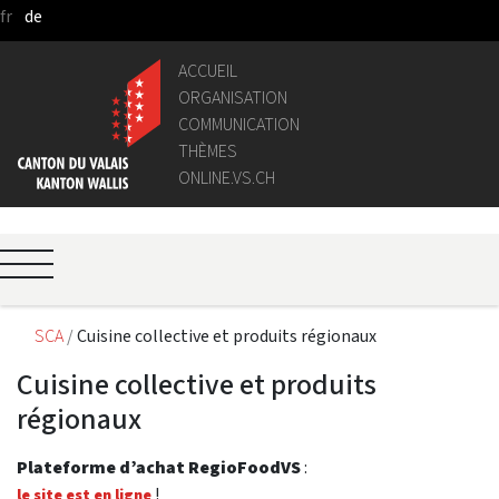
fr
de
Saut au contenu principal
ACCUEIL
ORGANISATION
COMMUNICATION
THÈMES
ONLINE.VS.CH
SCA
Cuisine collective et produits régionaux
Cuisine collective et produits
régionaux
Plateforme d’achat RegioFoodVS
:
!
le site est en ligne