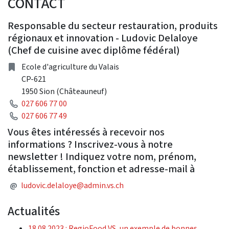
CONTACT
Responsable du secteur restauration, produits
régionaux et innovation - Ludovic Delaloye
(Chef de cuisine avec diplôme fédéral)
adresse
Ecole d'agriculture du Valais
CP-621
1950 Sion (Châteauneuf)
Téléphone
027 606 77 00
Téléphone
027 606 77 49
Vous êtes intéressés à recevoir nos
informations ? Inscrivez-vous à notre
newsletter ! Indiquez votre nom, prénom,
établissement, fonction et adresse-mail à
Adresse courriel
@
ludovic.delaloye@admin.vs.ch
Actualités
18.08.2023 : RegioFood VS, un exemple de bonnes