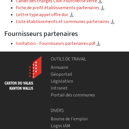
(téléchargem
Cahier des charges CNR-Fourchette Verte
(télécharg
Fiche de profil établissements partenaires
(téléchargement)
Lettre type appel offre.doc
(téléc
Liste établissements et communes partenaires
Fournisseurs partenaires
(téléchargem
Invitation - Fournisseurs partenaires.pdf
OUTILS DE TRAVAIL
Annuaire
Géoportail
Législation
Intranet
Portail des communes
DIVERS
Bourse de l'emploi
Login IAM