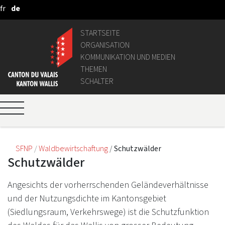
fr
de
Zum Hauptinhalt springen
STARTSEITE
ORGANISATION
KOMMUNIKATION UND MEDIEN
THEMEN
SCHALTER
SFNP
Waldbewirtschaftung
Schutzwälder
Schutzwälder
Angesichts der vorherrschenden Geländeverhältnisse
und der Nutzungsdichte im Kantonsgebiet
(Siedlungsraum, Verkehrswege) ist die Schutzfunktion