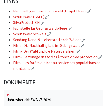
LINKS
(Externer
Nachhaltigkeit im Schutzwald (Projekt NaiS)
(Externer Link)
Schutzwald (BAFU)
(Externer Link)
SilvaProtect-CH
(Externer Link)
Fachstelle für Gebirgswaldpflege
(Externer Link)
Schutzwald Schweiz
(Externer Lin
Sendung Kanal 9 : Lebensrettende Wälder
(Externer Lin
Film - Die Nachhaltigkeit im Gebirgswald
(Externer Link)
Film - Der Wald und die Naturgefahren
(Ex
Film - Le zonage des forêts à fonction de protection
Film - Les forêts alpines au service des populations de
(Externer Link)
montagne
DOKUMENTE
PDF
Jahresbericht SWB VS 2024