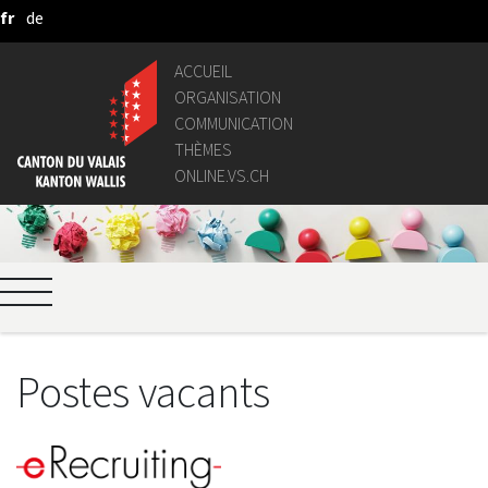
fr
de
Saut au contenu principal
ACCUEIL
ORGANISATION
COMMUNICATION
THÈMES
ONLINE.VS.CH
Postes vacants