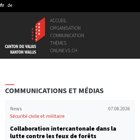
fr
de
Saut au contenu principal
ACCUEIL
ORGANISATION
COMMUNICATION
THÈMES
ONLINE.VS.CH
COMMUNICATIONS ET MÉDIAS
News
07.08.2026
Sécurité civile et militaire
Collaboration intercantonale dans la
lutte contre les feux de forêts