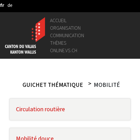
fr
de
Saut au contenu principal
ACCUEIL
ORGANISATION
COMMUNICATION
THÈMES
ONLINE.VS.CH
GUICHET THÉMATIQUE
MOBILITÉ
Circulation routière
Mobilité douce