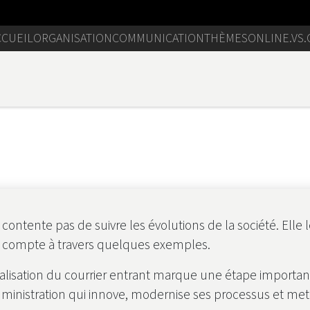
CCUEIL
ORGANISATION
COMMUNICATION
THÈMES
ONLINE.VS.
ntente pas de suivre les évolutions de la société. Elle 
end compte à travers quelques exemples.
digitalisation du courrier entrant marque une étape import
administration qui innove, modernise ses processus et met 