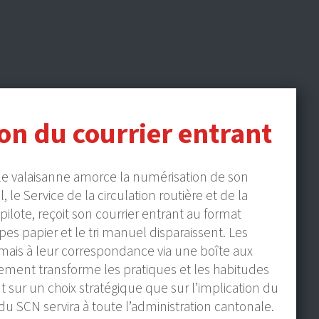
ion du courrier entrant
le valaisanne amorce la numérisation de son
l, le Service de la circulation routière et de la
pilote, reçoit son courrier entrant au format
s papier et le tri manuel disparaissent. Les
ais à leur correspondance via une boîte aux
ngement transforme les pratiques et les habitudes
nt sur un choix stratégique que sur l’implication du
du SCN servira à toute l’administration cantonale.