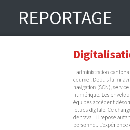
REPORTAGE
Digitalisat
L’administration cantona
courrier. Depuis la mi-avri
navigation (SCN), service 
numérique. Les enveloppe
équipes accèdent désorm
lettres digitale. Ce cha
de travail. Il repose auta
personnel. L’expérience 