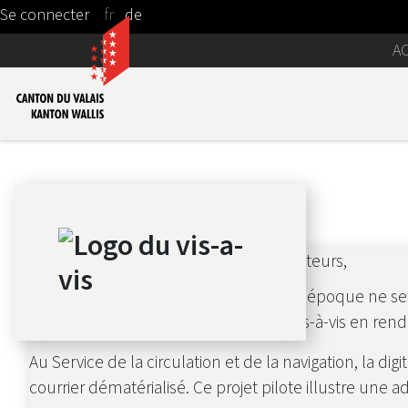
fr
de
Saut au contenu principal
A
Chères collaboratrices, chers collaborateurs,
Une administration en phase avec son époque ne se co
quotidien. Cette nouvelle édition de Vis-à-vis en r
Au Service de la circulation et de la navigation, la 
courrier dématérialisé. Ce projet pilote illustre une 