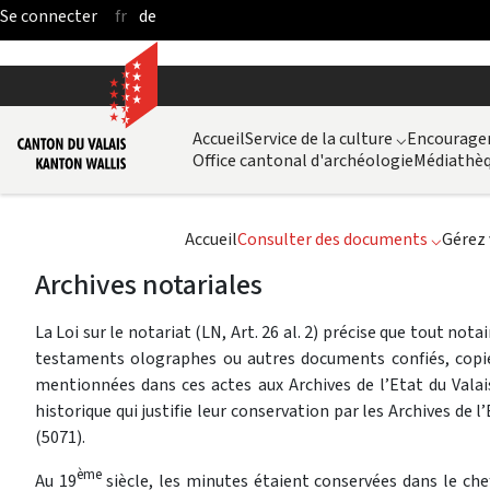
fr
de
Saut au contenu principal
Accueil
Service de la culture
⌵
Encouragem
Office cantonal d'archéologie
Médiathèq
Accueil
Consulter des documents
⌵
Gérez 
Archives notariales
La Loi sur le notariat (LN, Art. 26 al. 2) précise que tout not
testaments olographes ou autres documents confiés, copies 
mentionnées dans ces actes aux Archives de l’Etat du Valai
historique qui justifie leur conservation par les Archives de l
(5071).
ème
Au 19
siècle, les minutes étaient conservées dans le chef-