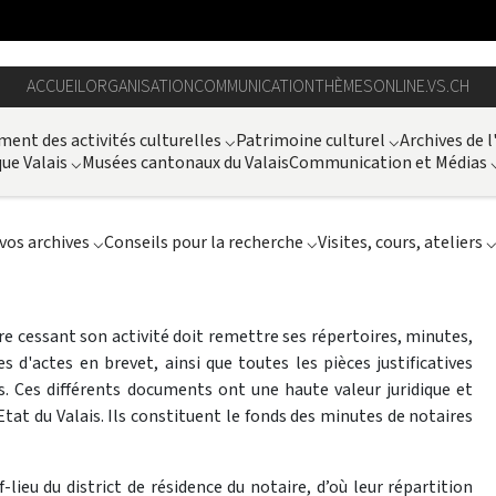
ACCUEIL
ORGANISATION
COMMUNICATION
THÈMES
ONLINE.VS.CH
ent des activités culturelles
⌵
Patrimoine culturel
⌵
Archives de l
ue Valais
⌵
Musées cantonaux du Valais
Communication et Médias
vos archives
⌵
Conseils pour la recherche
⌵
Visites, cours, ateliers
aire cessant son activité doit remettre ses répertoires, minutes,
d'actes en brevet, ainsi que toutes les pièces justificatives
s. Ces différents documents ont une haute valeur juridique et
’Etat du Valais. Ils constituent le fonds des minutes de notaires
lieu du district de résidence du notaire, d’où leur répartition