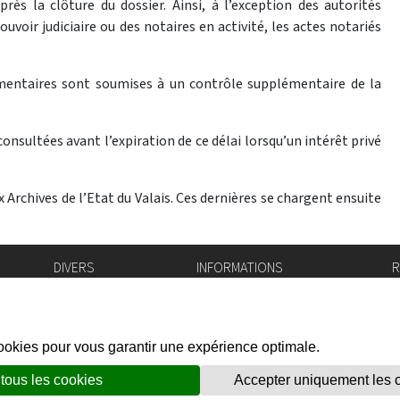
rès la clôture du dossier. Ainsi, à l’exception des autorités
uvoir judiciaire ou des notaires en activité, les actes notariés
mentaires sont soumises à un contrôle supplémentaire de la
nsultées avant l’expiration de ce délai lorsqu’un intérêt privé
Archives de l’Etat du Valais. Ces dernières se chargent ensuite
DIVERS
INFORMATIONS
R
Bourse de l'emploi
Bulletin Officiel
I
Login IAM
vis-à-vis
f
Mentions légales
X
Réseaux sociaux
unes
Politique de confidentialité