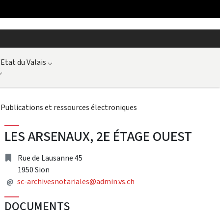
'Etat du Valais
⌵
⌵
⌵
Publications et ressources électroniques
LES ARSENAUX, 2E ÉTAGE OUEST
adresse
Rue de Lausanne 45
1950 Sion
Adresse courriel
@
sc-archivesnotariales@admin.vs.ch
DOCUMENTS