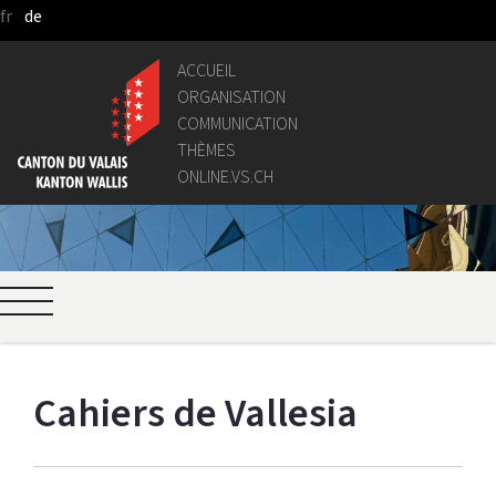
fr
de
Saut au contenu principal
ACCUEIL
ORGANISATION
COMMUNICATION
THÈMES
ONLINE.VS.CH
Cahiers de Vallesia