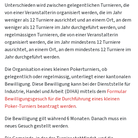
Unterschieden wird zwischen gelegentlichen Turnieren, die
von einer Veranstalterin organisiert werden, die im Jahr
weniger als 12 Turniere ausrichtet und an einem Ort, an dem
weniger als 12 Turniere im Jahr durchgeführt werden, und
regelmässigen Turnieren, die von einer Veranstalterin
organisiert werden, die im Jahr mindestens 12 Turniere
ausrichtet, an einem Ort, an dem mindestens 12 Turniere im
Jahr durchgeführt werden.
Die Organisation eines kleinen Pokerturniers, ob
gelegentlich oder regelmässig, unterliegt einer kantonalen
Bewilligung. Diese Bewilligung kann bei der Dienststelle für
Industrie, Handel und Arbeit (DIHA) mittels dem
Formular
Bewilligungsgesuch für die Durchführung eines kleinen
Poker-Turniers beantragt werden
.
Die Bewilligung gilt während 6 Monaten. Danach muss ein
neues Gesuch gestellt werden.