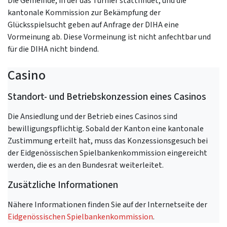
Die Gemeinde, in der das Turnier stattfindet, und die
kantonale Kommission zur Bekämpfung der
Glücksspielsucht geben auf Anfrage der DIHA eine
Vormeinung ab. Diese Vormeinung ist nicht anfechtbar und
für die DIHA nicht bindend.
Casino
Standort- und Betriebskonzession eines Casinos
Die Ansiedlung und der Betrieb eines Casinos sind
bewilligungspflichtig. Sobald der Kanton eine kantonale
Zustimmung erteilt hat, muss das Konzessionsgesuch bei
der Eidgenössischen Spielbankenkommission eingereicht
werden, die es an den Bundesrat weiterleitet.
Zusätzliche Informationen
Nähere Informationen finden Sie auf der Internetseite der
Eidgenössischen Spielbankenkommission
.