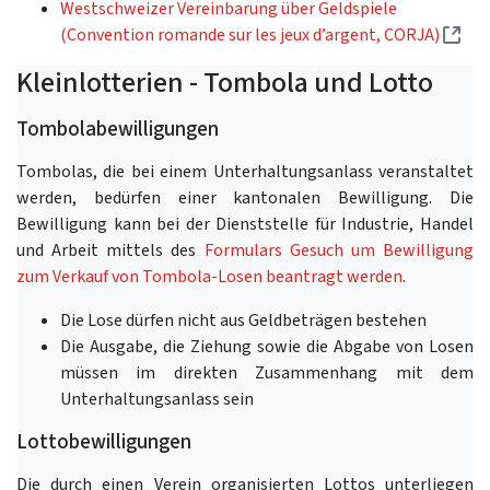
Westschweizer Vereinbarung über Geldspiele
(Ext
(Convention romande sur les jeux d’argent, CORJA)
Kleinlotterien - Tombola und Lotto
Tombolabewilligungen
Tombolas, die bei einem Unterhaltungsanlass veranstaltet
werden, bedürfen einer kantonalen Bewilligung. Die
Bewilligung kann bei der Dienststelle für Industrie, Handel
und Arbeit mittels des
Formulars Gesuch um Bewilligung
zum Verkauf von Tombola-Losen beantragt werden
.
Die Lose dürfen nicht aus Geldbeträgen bestehen
Die Ausgabe, die Ziehung sowie die Abgabe von Losen
müssen im direkten Zusammenhang mit dem
Unterhaltungsanlass sein
Lottobewilligungen
Die durch einen Verein organisierten Lottos unterliegen