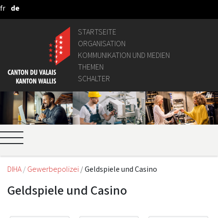
fr
de
Zum Hauptinhalt springen
STARTSEITE
ORGANISATION
KOMMUNIKATION UND MEDIEN
THEMEN
SCHALTER
DIHA
Gewerbepolizei
Geldspiele und Casino
Geldspiele und Casino