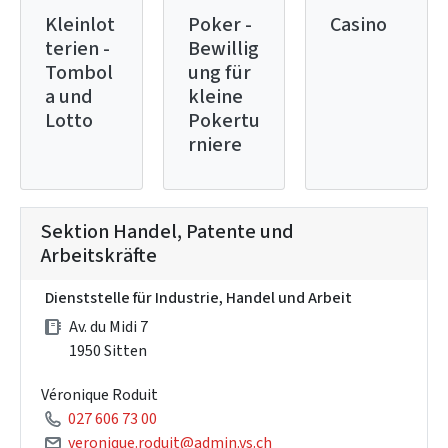
Kleinlot
Poker -
Casino
terien -
Bewillig
Tombol
ung für
a und
kleine
Lotto
Pokertu
rniere
Sektion Handel, Patente und
Arbeitskräfte
Dienststelle für Industrie, Handel und Arbeit
Av. du Midi 7
1950 Sitten
Véronique Roduit
027 606 73 00
veronique.roduit@admin.vs.ch