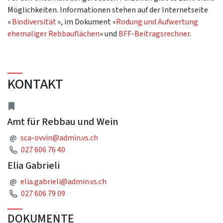
Möglichkeiten. Informationen stehen auf der Internetseite
«
Biodiversität
», im Dokument «
Rodung und Aufwertung
ehemaliger Rebbauflächen
» und
BFF-Beitragsrechner
.
KONTAKT
Adresse
Amt für Rebbau und Wein
E-Mail Adresse
@
sca-ovvin@admin.vs.ch
Telefon
027 606 76 40
Elia Gabrieli
E-Mail Adresse
@
elia.gabrieli@admin.vs.ch
Telefon
027 606 79 09
DOKUMENTE