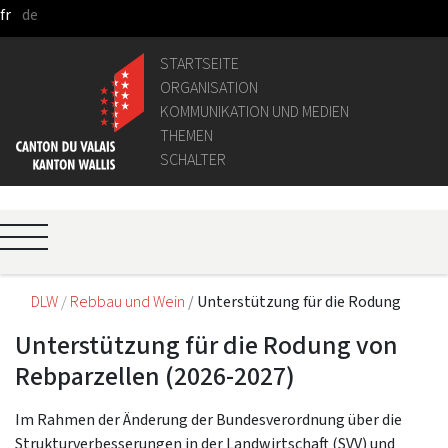
fr
de
Zum Hauptinhalt springen
STARTSEITE
ORGANISATION
KOMMUNIKATION UND MEDIEN
THEMEN
SCHALTER
DLW
Rebbau und Wein
Unterstützung für die Rodung
Unterstützung für die Rodung von
Rebparzellen (2026-2027)
Im Rahmen der Änderung der Bundesverordnung über die
Strukturverbesserungen in der Landwirtschaft (SVV) und