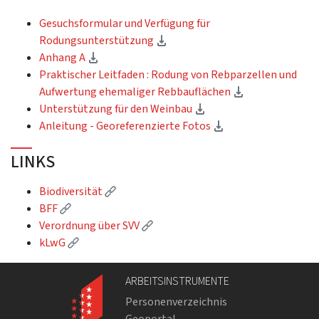
Gesuchsformular und Verfügung für
(Download)
Rodungsunterstützung
(Download)
Anhang A
Praktischer Leitfaden : Rodung von Rebparzellen und
(Download)
Aufwertung ehemaliger Rebbauflächen
(Download)
Unterstützung für den Weinbau
(Download)
Anleitung - Georeferenzierte Fotos
LINKS
(Externer Link)
Biodiversität
(Externer Link)
BFF
(Externer Link)
Verordnung über SVV
(Externer Link)
kLwG
ARBEITSINSTRUMENTE
Personenverzeichnis
Geoportal