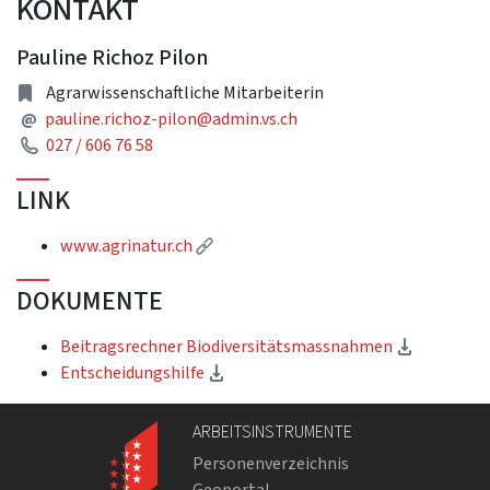
KONTAKT
Pauline Richoz Pilon
Adresse
Agrarwissenschaftliche Mitarbeiterin
E-Mail Adresse
@
pauline.richoz-pilon@admin.vs.ch
Telefon
027 / 606 76 58
LINK
(Externer Link)
www.agrinatur.ch
DOKUMENTE
(Downloa
Beitragsrechner Biodiversitätsmassnahmen
(Download)
Entscheidungshilfe
ARBEITSINSTRUMENTE
Personenverzeichnis
Geoportal