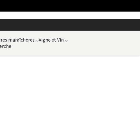
ures maraîchères
⌵
Vigne et Vin
⌵
erche