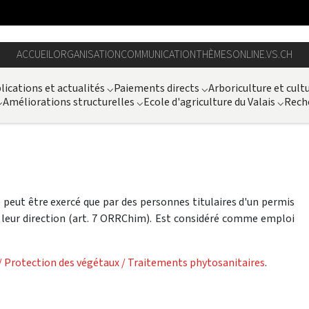
ACCUEIL
ORGANISATION
COMMUNICATION
THÈMES
ONLINE.VS.CH
lications et actualités
⌵
Paiements directs
⌵
Arboriculture et cult
⌵
Améliorations structurelles
⌵
Ecole d'agriculture du Valais
⌵
Rech
 peut être exercé que par des personnes titulaires d'un permis
 leur direction (art. 7 ORRChim). Est considéré comme emploi
 / Protection des végétaux / Traitements phytosanitaires
.