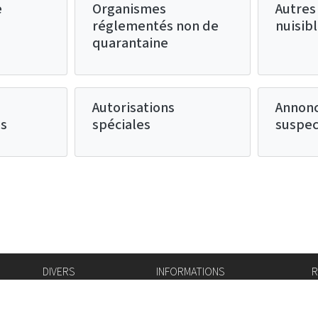
e
Organismes
Autres
réglementés non de
nuisib
quarantaine
Autorisations
Annonc
es
spéciales
suspec
DIVERS
INFORMATIONS
R
Bourse de l'emploi
Bulletin Officiel
I
Login IAM
vis-à-vis
f