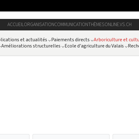
ACCUEIL
ORGANISATION
COMMUNICATION
THÈMES
ONLINE.VS.CH
lications et actualités
⌵
Paiements directs
⌵
Arboriculture et cult
⌵
Améliorations structurelles
⌵
Ecole d'agriculture du Valais
⌵
Rech