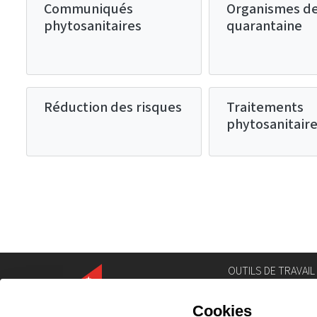
Communiqués
Organismes d
phytosanitaires
quarantaine
Réduction des risques
Traitements
phytosanitair
OUTILS DE TRAVAIL
Annuaire
Géoportail