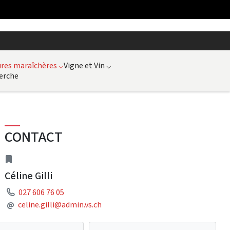
ures maraîchères
⌵
Vigne et Vin
⌵
erche
CONTACT
adresse
Céline Gilli
Téléphone
027 606 76 05
Adresse courriel
@
celine.gilli@admin.vs.ch