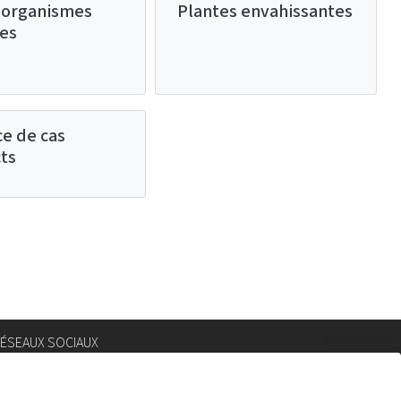
 organismes
Plantes envahissantes
les
e de cas
ts
ÉSEAUX SOCIAUX
nstagram
lickr