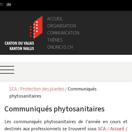
fr
de
Saut au contenu principal
ACCUEIL
ORGANISATION
COMMUNICATION
THÈMES
ONLINE.VS.CH
SCA
Protection des plantes
Communiqués
phytosanitaires
Communiqués phytosanitaires
Les communiqués phytosanitaires de l'année en cours et
destinés aux professionnels se trouvent sous
SCA / Accueil /