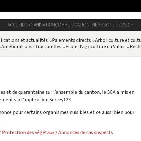
ACCUEIL
ORGANISATION
COMMUNICATION
THÈMES
ONLINE.VS.CH
lications et actualités
⌵
Paiements directs
⌵
Arboriculture et cult
⌵
Améliorations structurelles
⌵
Ecole d'agriculture du Valais
⌵
Rech
les et de quarantaine sur l’ensemble du canton, le SCA a mis en
ement via l’application Survey123.
once pour certains organismes nuisibles et ce aussi bien pour
 / Protection des végétaux / Annonces de cas suspects