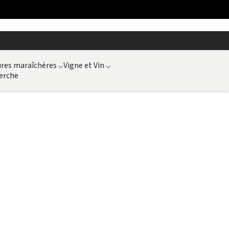
ures maraîchères
⌵
Vigne et Vin
⌵
erche