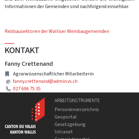
Informationen der Gemeinden sind nachfolgend einsehbar.
Rebbausektoren der Walliser Weinbaugemeinden
KONTAKT
Fanny Crettenand
Adresse
Agrarwissenschaftlicher Mitarbeiterin
E-Mail Adresse
@
fanny.crettenand@admin.vs.ch
Telefon
027 606 75 35
ARBEITSINSTRUMENTE
Personenverzeichnis
Geoportal
Gesetzgebung
Intranet