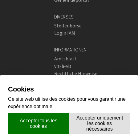
Gemeindeportal
DIVERSES
Stellenbörse
Login IAM
INFORMATIONEN
Amtsblatt
vis-à-vis
Rechtliche Hinweise
Soziale Netzwerke
Datenschutzrichtlinien
SOZIALE NETZWERKE
Instagram
flickr
X.com