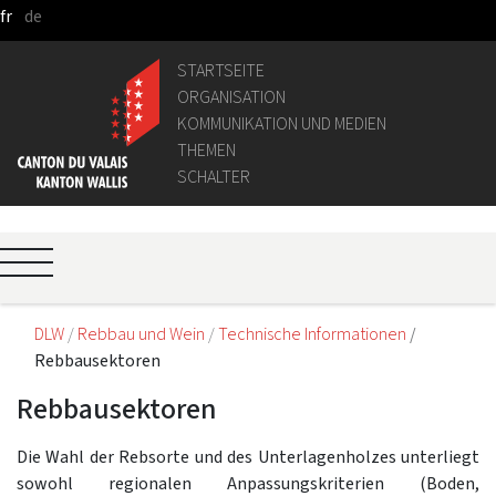
fr
de
Zum Hauptinhalt springen
STARTSEITE
ORGANISATION
KOMMUNIKATION UND MEDIEN
THEMEN
SCHALTER
DLW
Rebbau und Wein
Technische Informationen
Rebbausektoren
Rebbausektoren
Die Wahl der Rebsorte und des Unterlagenholzes unterliegt
sowohl regionalen Anpassungskriterien (Boden,