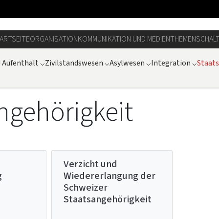
ARTSEITE
ORGANISATION
KOMMUNIKATION UND MEDIEN
THEMEN
SCHAL
d Aufenthalt
⌵
Zivilstandswesen
⌵
Asylwesen
⌵
Integration
⌵
Staat
ngehörigkeit
Verzicht und
g
Wiedererlangung der
Schweizer
Staatsangehörigkeit