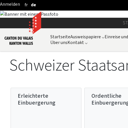
fr
de
Zum Hauptinhalt springen
ST
Startseite
Ausweispapiere
⌵
Einreise un
Über uns
Kontakt
⌵
Schweizer Staatsa
Erleichterte
Ordentliche
Einbuergerung
Einbuergerun