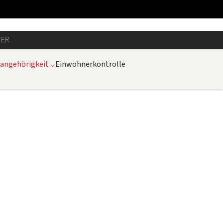
TER
sangehörigkeit
⌵
Einwohnerkontrolle