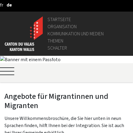
fr
de
Zum Hauptinhalt springen
STARTSEITE
ORGANISATION
KOMMUNIKATION UND MEDIEN
THEMEN
SCHALTER
Angebote für Migrantinnen und
Migranten
Unsere Willkommensbroschüre, die Sie hier unten in neun
Sprachen finden, hilft Ihnen bei der Integration. Sie ist auch
bei Ihrer Gemeinde erhältlich.