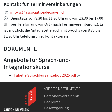
Kontakt für Terminvereinbarungen
E-Mail Adresse
@
info-vs@associationdecouvrir.ch
Öffnungzeiten
Dienstags von 8:30 bis 11:30 Uhr und von 13:30 bis 17:00
Uhr per Telefon und vor Ort (nach Terminvereinbarung). Es
ist möglich, die Anlaufstelle auch mittwochs von 8:30 bis
12:30 Uhr telefonisch zu kontaktieren.
DOKUMENTE
Angebote für Sprach-und-
Integrationskurse
(Download)
Tabelle Sprachkursangebot 2025.pdf
ARBEITSINSTRUMENTE
Personenverzeichnis
Geoportal
Gesetzgebung