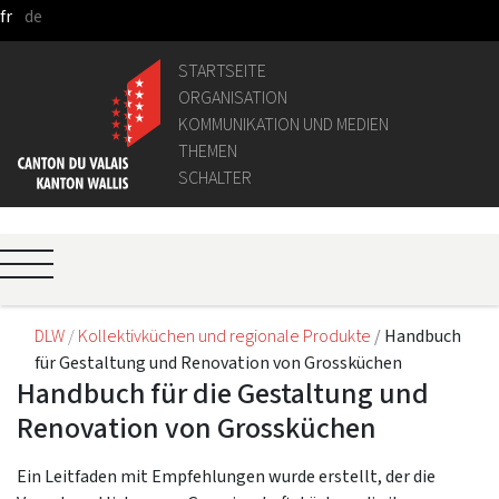
fr
de
Zum Hauptinhalt springen
STARTSEITE
ORGANISATION
KOMMUNIKATION UND MEDIEN
THEMEN
SCHALTER
DLW
Kollektivküchen und regionale Produkte
Handbuch
für Gestaltung und Renovation von Grossküchen
Handbuch für die Gestaltung und
Renovation von Grossküchen
Ein Leitfaden mit Empfehlungen wurde erstellt, der die