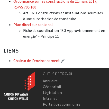
Ordonnance sur les constructions du 22 mars 2017,
RS/VS 705.100
Art. 16 : Constructions et installations soumises
à une autorisation de construire
Plan directeur cantonal
Fiche de coordination "E.3 Approvisionnement en
énergie" - Principe 11
LIENS
(Lien externe)
Chaleur de l'environnement
OUTILS DE TRAVAIL
Annuaire
Géoportail
Législation
Intranet
Portail des communes