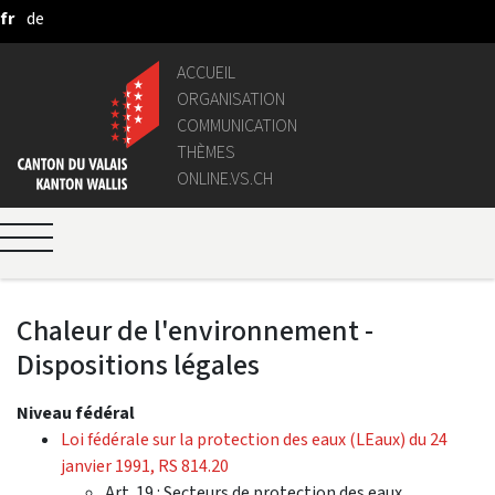
fr
de
Saut au contenu principal
ACCUEIL
ORGANISATION
COMMUNICATION
THÈMES
ONLINE.VS.CH
Chaleur de l'environnement -
Dispositions légales
Niveau fédéral
Loi fédérale sur la protection des eaux (LEaux) du 24
janvier 1991, RS 814.20
Art. 19 : Secteurs de protection des eaux