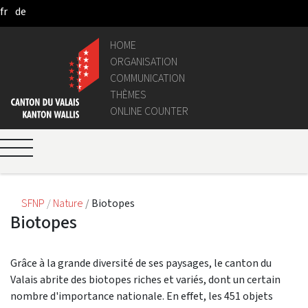
fr
de
Skip to Main Content
HOME
ORGANISATION
COMMUNICATION
THÈMES
ONLINE COUNTER
SFNP
Nature
Biotopes
Biotopes
Grâce à la grande diversité de ses paysages, le canton du
Valais abrite des biotopes riches et variés, dont un certain
nombre d'importance nationale. En effet, les 451 objets