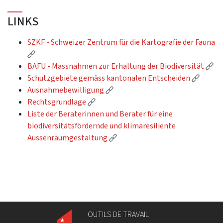
LINKS
SZKF - Schweizer Zentrum für die Kartografie der Fauna
(External link)
(Ex
BAFU - Massnahmen zur Erhaltung der Biodiversität
(Extern
Schutzgebiete gemäss kantonalen Entscheiden
(External link)
Ausnahmebewilligung
(External link)
Rechtsgrundlage
Liste der Beraterinnen und Berater für eine
biodiversitätsfördernde und klimaresiliente
(External link)
Aussenraumgestaltung
OUTILS DE TRAVAIL