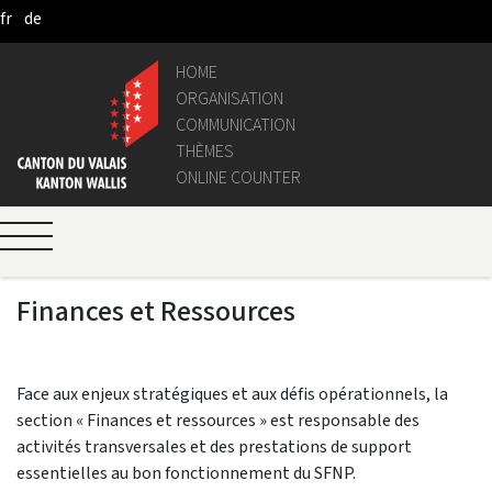
fr
de
Skip to Main Content
HOME
ORGANISATION
COMMUNICATION
THÈMES
ONLINE COUNTER
Finances et Ressources
Face aux enjeux stratégiques et aux défis opérationnels, la
section « Finances et ressources » est responsable des
activités transversales et des prestations de support
essentielles au bon fonctionnement du SFNP.