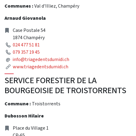
Communes :
Val d'Illiez, Champéry
Arnaud Giovanola
Address
Case Postale 54
1874 Champéry
Phone
024 477 51 81
Phone
079 357 19 45
Mail
@
info@triagedentsdumidi.ch
Link
www.triagedentsdumidi.ch
SERVICE FORESTIER DE LA
BOURGEOISIE DE TROISTORRENTS
Commune :
Troistorrents
Dubosson Hilaire
Address
Place du Village 1
CP-65