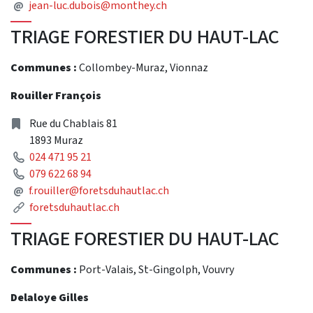
Mail
@
jean-luc.dubois@monthey.ch
TRIAGE FORESTIER DU HAUT-LAC
Communes :
Collombey-Muraz, Vionnaz
Rouiller François
Address
Rue du Chablais 81
1893 Muraz
Phone
024 471 95 21
Phone
079 622 68 94
Mail
@
f.rouiller@foretsduhautlac.ch
Link
foretsduhautlac.ch
TRIAGE FORESTIER DU HAUT-LAC
Communes :
Port-Valais, St-Gingolph, Vouvry
Delaloye Gilles