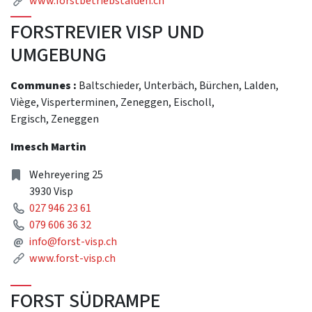
www.forstbetriebstalden.ch
FORSTREVIER VISP UND
UMGEBUNG
Communes :
Baltschieder, Unterbäch, Bürchen, Lalden,
Viège, Visperterminen, Zeneggen, Eischoll,
Ergisch, Zeneggen
Imesch Martin
Address
Wehreyering 25
3930 Visp
Phone
027 946 23 61
Phone
079 606 36 32
Mail
@
info@forst-visp.ch
Link
www.forst-visp.ch
FORST SÜDRAMPE