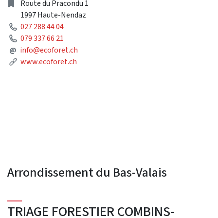
Address
Route du Pracondu 1
1997 Haute-Nendaz
Phone
027 288 44 04
Phone
079 337 66 21
Mail
@
info@ecoforet.ch
Link
www.ecoforet.ch
Arrondissement du Bas-Valais
TRIAGE FORESTIER COMBINS-