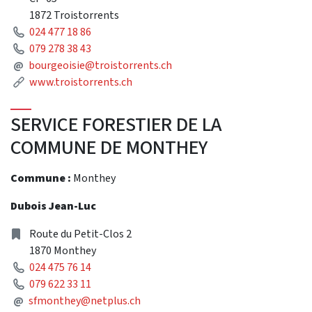
1872 Troistorrents
Phone
024 477 18 86
Phone
079 278 38 43
Mail
@
bourgeoisie@troistorrents.ch
Link
www.troistorrents.ch
SERVICE FORESTIER DE LA
COMMUNE DE MONTHEY
Commune :
Monthey
Dubois Jean-Luc
Address
Route du Petit-Clos 2
1870 Monthey
Phone
024 475 76 14
Phone
079 622 33 11
Mail
@
sfmonthey@netplus.ch