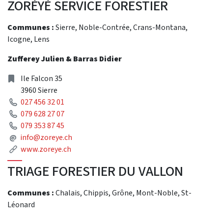
ZORÈYÈ SERVICE FORESTIER
Communes :
Sierre, Noble-Contrée, Crans-Montana,
Icogne, Lens
Zufferey Julien & Barras Didier
Address
Ile Falcon 35
3960 Sierre
Phone
027 456 32 01
Phone
079 628 27 07
Phone
079 353 87 45
Mail
@
info@zoreye.ch
Link
www.zoreye.ch
TRIAGE FORESTIER DU VALLON
Communes :
Chalais, Chippis, Grône, Mont-Noble, St-
Léonard