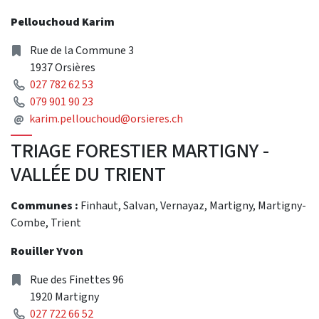
Pellouchoud Karim
Address
Rue de la Commune 3
1937 Orsières
Phone
027 782 62 53
Phone
079 901 90 23
Mail
@
karim.pellouchoud@orsieres.ch
TRIAGE FORESTIER MARTIGNY -
VALLÉE DU TRIENT
Communes :
Finhaut, Salvan, Vernayaz, Martigny, Martigny-
Combe, Trient
Rouiller Yvon
Address
Rue des Finettes 96
1920 Martigny
Phone
027 722 66 52