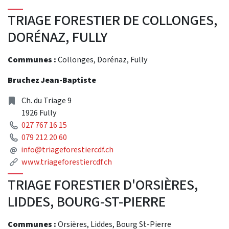
TRIAGE FORESTIER DE COLLONGES,
DORÉNAZ, FULLY
Communes :
Collonges, Dorénaz, Fully
Bruchez Jean-Baptiste
Address
Ch. du Triage 9
1926 Fully
Phone
027 767 16 15
Phone
079 212 20 60
Mail
@
info@triageforestiercdf.ch
Link
www.triageforestiercdf.ch
TRIAGE FORESTIER D'ORSIÈRES,
LIDDES, BOURG-ST-PIERRE
Communes :
Orsières, Liddes, Bourg St-Pierre