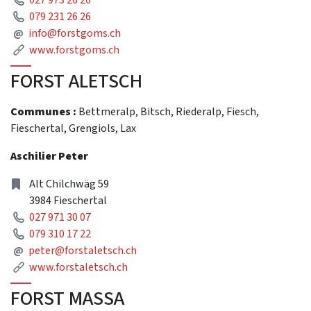
Phone
079 231 26 26
Mail
@
info@forstgoms.ch
Link
www.forstgoms.ch
FORST ALETSCH
Communes :
Bettmeralp, Bitsch, Riederalp, Fiesch,
Fieschertal, Grengiols, Lax
Aschilier Peter
Address
Alt Chilchwäg 59
3984 Fieschertal
Phone
027 971 30 07
Phone
079 310 17 22
Mail
@
peter@forstaletsch.ch
Link
www.forstaletsch.ch
FORST MASSA