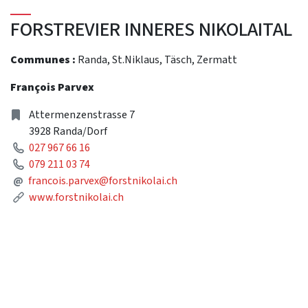
FORSTREVIER INNERES NIKOLAITAL
Communes :
Randa, St.Niklaus, Täsch, Zermatt
François Parvex
Address
Attermenzenstrasse 7
3928 Randa/Dorf
Phone
027 967 66 16
Phone
079 211 03 74
Mail
@
francois.parvex@forstnikolai.ch
Link
www.forstnikolai.ch