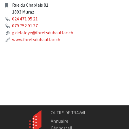
Address
Rue du Chablais 81
1893 Muraz
Phone
024 471 95 21
Phone
079 752 91 37
Mail
@
g.delaloye@foretsduhautlac.ch
Link
www.foretsduhautlac.ch
OUTILS DE TRAVAIL
Annuaire
Géoportail