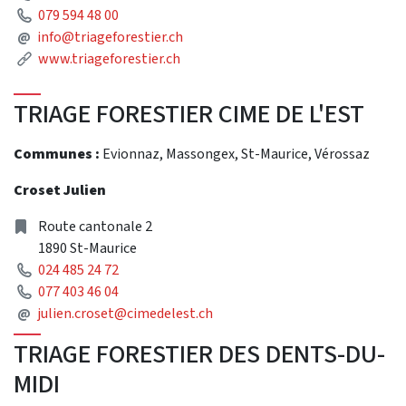
Phone
079 594 48 00
Mail
@
info@triageforestier.ch
Link
www.triageforestier.ch
TRIAGE FORESTIER CIME DE L'EST
Communes :
Evionnaz, Massongex, St-Maurice, Vérossaz
Croset Julien
Address
Route cantonale 2
1890 St-Maurice
Phone
024 485 24 72
Phone
077 403 46 04
Mail
@
julien.croset@cimedelest.ch
TRIAGE FORESTIER DES DENTS-DU-
MIDI