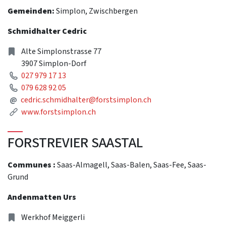
Gemeinden:
Simplon, Zwischbergen
Schmidhalter Cedric
Address
Alte Simplonstrasse 77
3907 Simplon-Dorf
Phone
027 979 17 13
Phone
079 628 92 05
Mail
@
cedric.schmidhalter@forstsimplon.ch
Link
www.forstsimplon.ch
FORSTREVIER SAASTAL
Communes :
Saas-Almagell, Saas-Balen, Saas-Fee, Saas-
Grund
Andenmatten Urs
Address
Werkhof Meiggerli