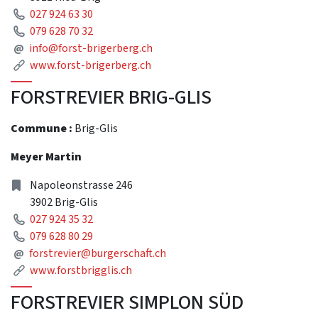
Phone
027 924 63 30
Phone
079 628 70 32
Mail
@
info@forst-brigerberg.ch
Link
www.forst-brigerberg.ch
FORSTREVIER BRIG-GLIS
Commune :
Brig-Glis
Meyer Martin
Address
Napoleonstrasse 246
3902 Brig-Glis
Phone
027 924 35 32
Phone
079 628 80 29
Mail
@
forstrevier@burgerschaft.ch
Link
www.forstbrigglis.ch
FORSTREVIER SIMPLON SÜD