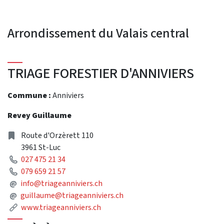
Arrondissement du Valais central
TRIAGE FORESTIER D'ANNIVIERS
Commune :
Anniviers
Revey Guillaume
Address
Route d'Orzèrett 110
3961 St-Luc
Phone
027 475 21 34
Phone
079 659 21 57
Mail
@
info@triageanniviers.ch
Mail
@
guillaume@triageanniviers.ch
Link
www.triageanniviers.ch