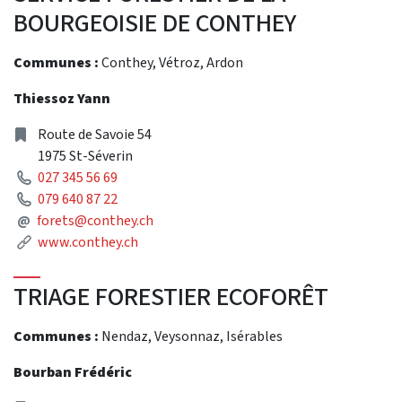
BOURGEOISIE DE CONTHEY
Communes :
Conthey, Vétroz, Ardon
Thiessoz Yann
Address
Route de Savoie 54
1975 St-Séverin
Phone
027 345 56 69
Phone
079 640 87 22
Mail
@
forets@conthey.ch
Link
www.conthey.ch
TRIAGE FORESTIER ECOFORÊT
Communes :
Nendaz, Veysonnaz, Isérables
Bourban Frédéric