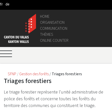
fr
de
Skip to Main Content
HOME
ORGANISATION
COMMUNICATION
THÈMES
ONLINE COUNTER
SFNP
Gestion des forêts
Triages forestiers
Triages forestiers
Le triage forestier représente l'unité administrative de
police des forêts et concerne toutes les forêts du
territoire des communes qui constituent le triage.