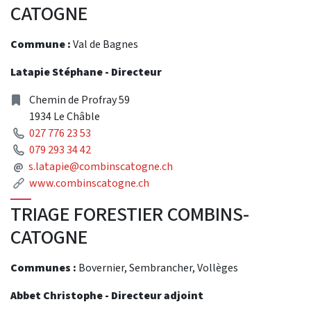
CATOGNE
Commune :
Val de Bagnes
Latapie Stéphane - Directeur
Address
Chemin de Profray 59
1934 Le Châble
Phone
027 776 23 53
Phone
079 293 34 42
Mail
@
s.latapie@combinscatogne.ch
Link
www.combinscatogne.ch
TRIAGE FORESTIER COMBINS-
CATOGNE
Communes :
Bovernier, Sembrancher, Vollèges
Abbet Christophe - Directeur adjoint