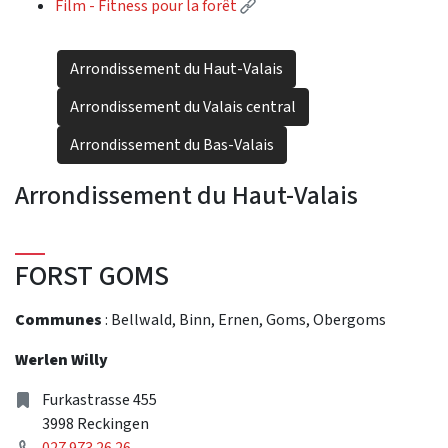
(External link)
Film - Fitness pour la forêt
Arrondissement du Haut-Valais
Arrondissement du Valais central
Arrondissement du Bas-Valais
Arrondissement du Haut-Valais
FORST GOMS
Communes
: Bellwald, Binn, Ernen, Goms, Obergoms
Werlen Willy
Address
Furkastrasse 455
3998 Reckingen
Phone
027 973 26 26