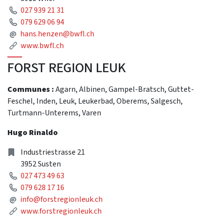
Phone
027 939 21 31
Phone
079 629 06 94
Mail
@
hans.henzen@bwfl.ch
Link
www.bwfl.ch
FORST REGION LEUK
Communes :
Agarn, Albinen, Gampel-Bratsch, Guttet-
Feschel, Inden, Leuk, Leukerbad, Oberems, Salgesch,
Turtmann-Unterems, Varen
Hugo Rinaldo
Address
Industriestrasse 21
3952 Susten
Phone
027 473 49 63
Phone
079 628 17 16
Mail
@
info@forstregionleuk.ch
Link
www.forstregionleuk.ch