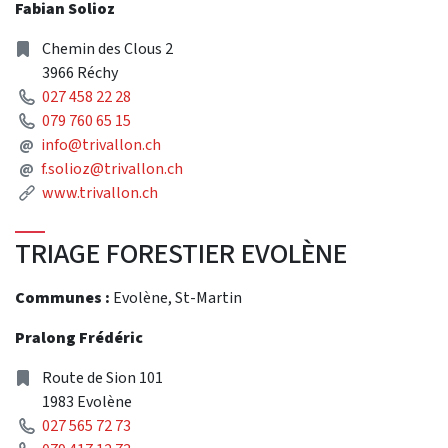
Fabian Solioz
Address
Chemin des Clous 2
3966 Réchy
Phone
027 458 22 28
Phone
079 760 65 15
Mail
@
info@trivallon.ch
Mail
@
f.solioz@trivallon.ch
Link
www.trivallon.ch
TRIAGE FORESTIER EVOLÈNE
Communes :
Evolène, St-Martin
Pralong Frédéric
Address
Route de Sion 101
1983 Evolène
Phone
027 565 72 73