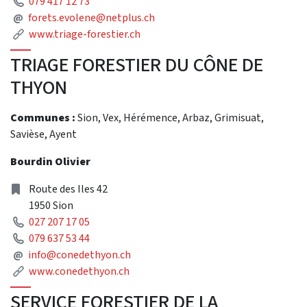
Phone
079 417 12 73
Mail
@
forets.evolene@netplus.ch
Link
www.triage-forestier.ch
TRIAGE FORESTIER DU CÔNE DE
THYON
Communes :
Sion, Vex, Hérémence, Arbaz, Grimisuat,
Savièse, Ayent
Bourdin Olivier
Address
Route des Iles 42
1950 Sion
Phone
027 207 17 05
Phone
079 637 53 44
Mail
@
info@conedethyon.ch
Link
www.conedethyon.ch
SERVICE FORESTIER DE LA