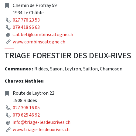
Address
Chemin de Profray 59
1934 Le Châble
Phone
027 776 23 53
Phone
079 418 96 63
Mail
@
c.abbet@combinscatogne.ch
Link
www.combinscatogne.ch
TRIAGE FORESTIER DES DEUX-RIVES
Communes :
Riddes, Saxon, Leytron, Saillon, Chamoson
Charvoz Mathieu
Address
Route de Leytron 22
1908 Riddes
Phone
027 306 16 05
Phone
079 625 46 92
Mail
@
info@triage-lesdeuxrives.ch
Link
www.triage-lesdeuxrives.ch