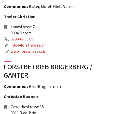
Communes :
Bister, Mörel-Filet, Naters
Theler Christian
Address
Landstrasse 7
3904 Naters
Phone
079 449 55 69
Mail
@
info@forstmassa.ch
Link
www.forstmassa.ch
FORSTBETRIEB BRIGERBERG /
GANTER
Communes :
Ried-Brig, Termen
Christian Kuonen
Address
Gewerbestrasse 18
3911 Ried-Brig