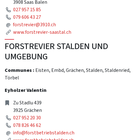
3908 Saas Balen
Phone
027 957 15 85
Phone
079 606 43 27
Mail
@
forstrevier@3910.ch
Link
www.forstrevier-saastal.ch
FORSTREVIER STALDEN UND
UMGEBUNG
Communes :
Eisten, Embd, Grächen, Stalden, Staldenried,
Törbel
Eyholzer Valentin
Address
Zu Stadlu 439
3925 Grächen
Phone
027 952 20 30
Phone
078 826 46 62
Mail
@
info@forstbetriebstalden.ch
Link