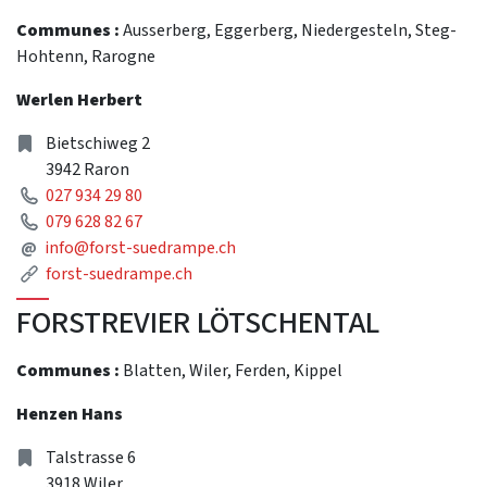
Communes :
Ausserberg, Eggerberg, Niedergesteln, Steg-
Hohtenn, Rarogne
Werlen Herbert
Address
Bietschiweg 2
3942 Raron
Phone
027 934 29 80
Phone
079 628 82 67
Mail
@
info@forst-suedrampe.ch
Link
forst-suedrampe.ch
FORSTREVIER LÖTSCHENTAL
Communes :
Blatten, Wiler, Ferden, Kippel
Henzen Hans
Address
Talstrasse 6
3918 Wiler