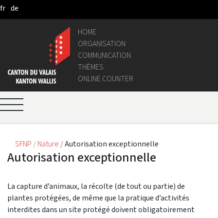
fr
de
Skip to Main Content
HOME
ORGANISATION
COMMUNICATION
THÈMES
ONLINE COUNTER
SFNP
Nature
Autorisation exceptionnelle
Autorisation exceptionnelle
La capture d’animaux, la récolte (de tout ou partie) de
plantes protégées, de même que la pratique d’activités
interdites dans un site protégé doivent obligatoirement