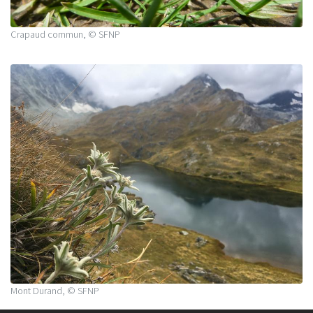
Crapaud commun, © SFNP
Mont Durand, © SFNP