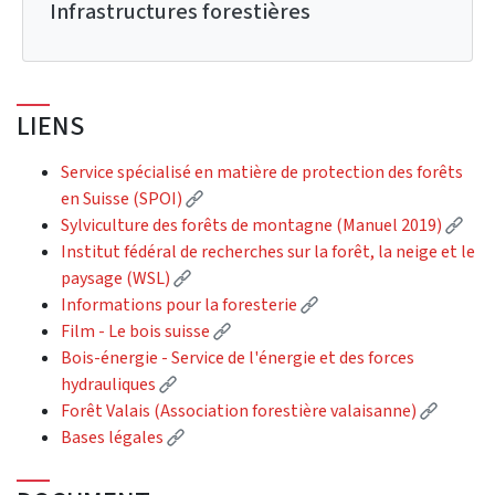
Infrastructures forestières
LIENS
Service spécialisé en matière de protection des forêts
(External link)
en Suisse (SPOI)
(Ext
Sylviculture des forêts de montagne (Manuel 2019)
Institut fédéral de recherches sur la forêt, la neige et le
(External link)
paysage (WSL)
(External link)
Informations pour la foresterie
(External link)
Film - Le bois suisse
Bois-énergie - Service de l'énergie et des forces
(External link)
hydrauliques
(Externa
Forêt Valais (Association forestière valaisanne)
(External link)
Bases légales