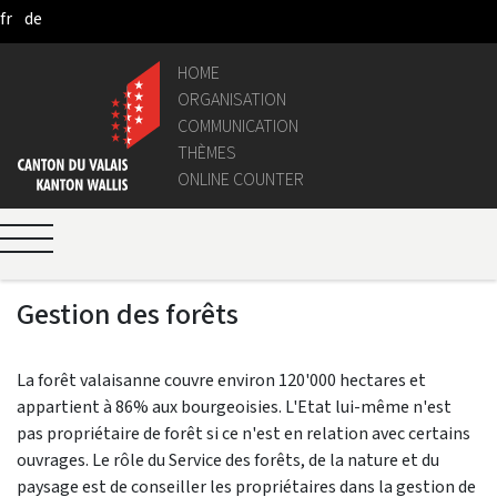
fr
de
Skip to Main Content
HOME
ORGANISATION
COMMUNICATION
THÈMES
ONLINE COUNTER
Gestion des forêts
La forêt valaisanne couvre environ 120'000 hectares et
appartient à 86% aux bourgeoisies. L'Etat lui-même n'est
pas propriétaire de forêt si ce n'est en relation avec certains
ouvrages. Le rôle du Service des forêts, de la nature et du
paysage est de conseiller les propriétaires dans la gestion de