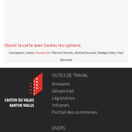
Ouvrir la carte avec toutes les options
Conception, textes:
Drosera SA
: Patrick Chevrier, Jérôme Fournier, Nadège Uldry, Paul
Marchesi
OUTILS DE TRAVAIL
Annuaire
Géoportail
Législation
Intranet
Portail des communes
DIVERS