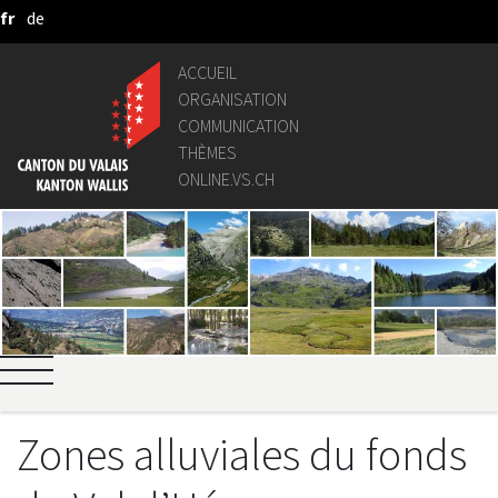
fr
de
Saut au contenu principal
ACCUEIL
ORGANISATION
COMMUNICATION
THÈMES
ONLINE.VS.CH
Zones alluviales du fonds