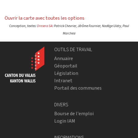
Ouvrir la carte avec toutes les options
Conception, textes:
Drosera SA
: Patrick Chevrier, Jérôme Fournier, Nadège Uldry, Paul
Marchesi
OUTILS DE TRAVAIL
Annuaire
Géoportail
Législation
Intranet
Portail des communes
DIVERS
Bourse de l'emploi
Login IAM
INFORMATIONS