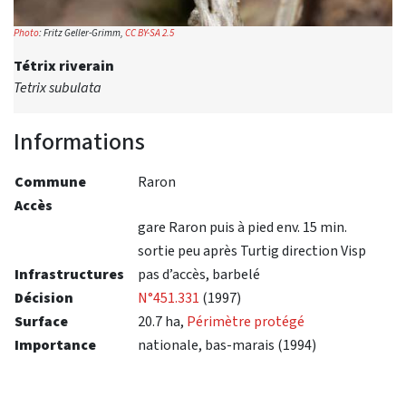
Photo
: Fritz Geller-Grimm,
CC BY-SA 2.5
Tétrix riverain
Tetrix subulata
Informations
Commune
Raron
Accès
gare Raron puis à pied env. 15 min.
sortie peu après Turtig direction Visp
Infrastructures
pas d’accès, barbelé
Décision
N°451.331
(1997)
Surface
20.7 ha,
Périmètre protégé
Importance
nationale, bas-marais (1994)