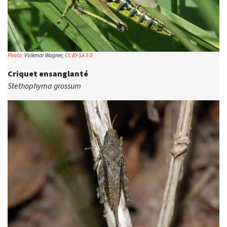
Photo
: Volkmar Wagner,
CC BY-SA 3.0
Criquet ensanglanté
Stethophyma grossum