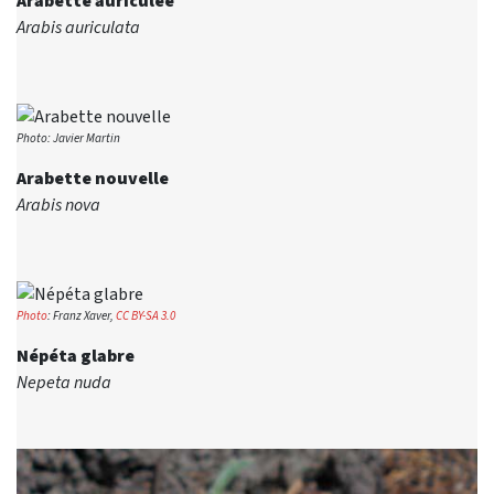
Arabette auriculée
Arabis auriculata
Photo: Javier Martin
Arabette nouvelle
Arabis nova
Photo
: Franz Xaver,
CC BY-SA 3.0
Népéta glabre
Nepeta nuda