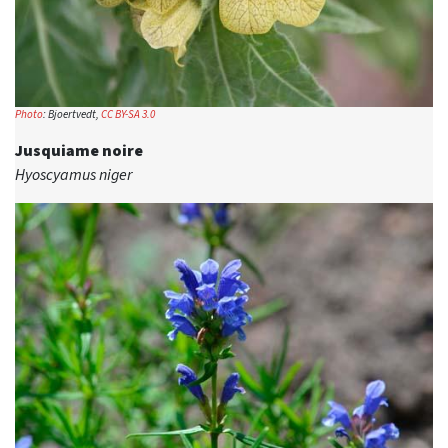
Photo
: Bjoertvedt,
CC BY-SA 3.0
Jusquiame noire
Hyoscyamus niger