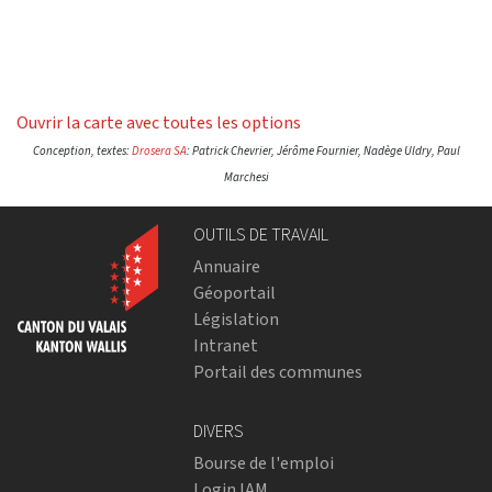
Ouvrir la carte avec toutes les options
Conception, textes:
Drosera SA
: Patrick Chevrier, Jérôme Fournier, Nadège Uldry, Paul
Marchesi
OUTILS DE TRAVAIL
Annuaire
Géoportail
Législation
Intranet
Portail des communes
DIVERS
Bourse de l'emploi
Login IAM