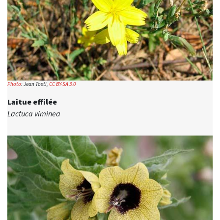
Photo
: Jean Tosti,
CC BY-SA 3.0
Laitue effilée
Lactuca viminea