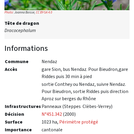
Photo
: Joanna Boisse,
CC BY-SA 4.0
Tête de dragon
Dracocephalum
Informations
Commune
Nendaz
Accès
gare Sion, bus Nendaz. Pour Bieudron,gare
Riddes puis 30 min à pied
sortie Conthey ou Nendaz, suivre Nendaz.
Pour Bieudron, sortie Riddes puis direction
Aproz sur berges du Rhône
Infrastructures
Panneaux (Steppes Clèbes-Verrey)
Décision
N°451.342
(2000)
Surface
1023 ha,
Périmètre protégé
Importance
cantonale