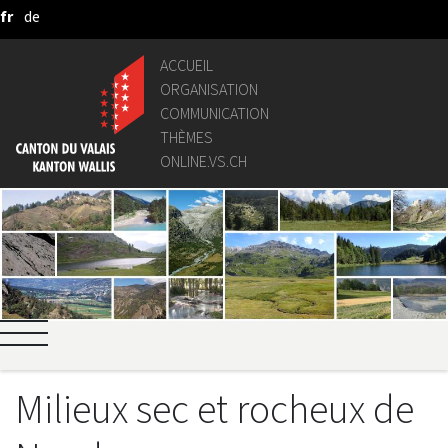
fr
de
Saut au contenu principal
ACCUEIL
ORGANISATION
COMMUNICATION
THÈMES
ONLINE.VS.CH
Milieux sec et rocheux de