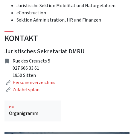
Juristische Sektion Mobilität und Naturgefahren
eConstruction
Sektion Administration, HR und Finanzen
KONTAKT
Juristisches Sekretariat DMRU
Adresse
Rue des Creusets 5
027 606 33 61
1950 Sitten
Link
Personenverzeichnis
Link
Zufahrtsplan
PDF
Organigramm