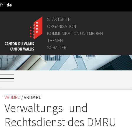
fr
de
Zum Hauptinhalt springen
STARTSEITE
ORGANISATION
KOMMUNIKATION UND MEDIEN
THEMEN
SCHALTER
VRDMRU
VRDMRU
Verwaltungs- und
Rechtsdienst des DMRU