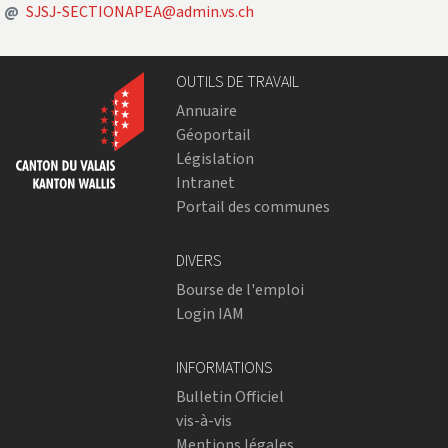
Adresse courriel
@
SJSJ-SECTIONAPEA@admin.vs.ch
OUTILS DE TRAVAIL
Annuaire
Géoportail
Législation
Intranet
Portail des communes
DIVERS
Bourse de l'emploi
Login IAM
INFORMATIONS
Bulletin Officiel
vis-à-vis
Mentions légales