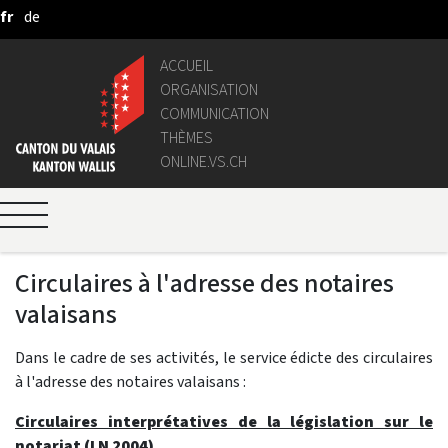
fr
de
Saut au contenu principal
ACCUEIL
ORGANISATION
COMMUNICATION
THÈMES
ONLINE.VS.CH
Circulaires à l'adresse des notaires
valaisans
Dans le cadre de ses activités, le service édicte des circulaires
à l'adresse des notaires valaisans :
Circulaires interprétatives de la législation sur le
notariat (LN 2004)