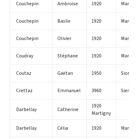
Couchepin
Ambroise
1920
Martign
Couchepin
Basile
1920
Martign
Couchepin
Olivier
1920
Martign
Coudray
Stéphane
1920
Martign
Coutaz
Gaëtan
1950
Sion 2
Crettaz
Emmanuel
3960
Sierre
1920
Darbellay
Catherine
Martigny
Darbellay
Célia
1920
Martign