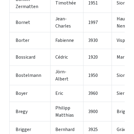
Timothée
1951
Sion
Zermatten
Jean-
Haute-
Bornet
1997
Charles
Nendaz
Borter
Fabienne
3930
Visp
Bossicard
Cédric
1920
Martign
Jörn-
Bostelmann
1950
Sion 2
Albert
Boyer
Eric
3960
Sierre
Philipp
Bregy
3900
Brig-Gli
Matthias
Brigger
Bernhard
3925
Grächen