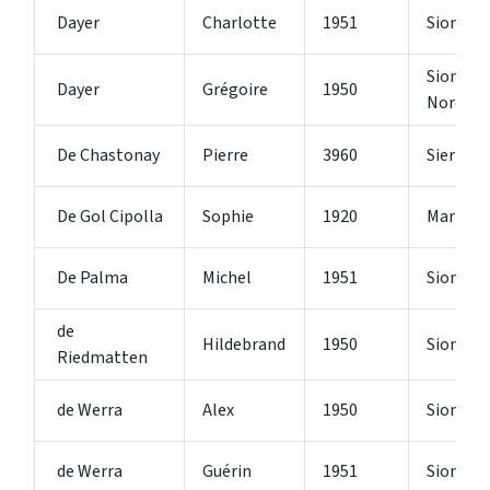
Dayer
Charlotte
1951
Sion
Sion 2
Dayer
Grégoire
1950
Nord
De Chastonay
Pierre
3960
Sierre
De Gol Cipolla
Sophie
1920
Martign
De Palma
Michel
1951
Sion
de
Hildebrand
1950
Sion 2
Riedmatten
de Werra
Alex
1950
Sion
de Werra
Guérin
1951
Sion