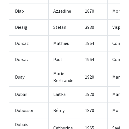
Diab
Azzedine
1870
Monthe
Diezig
Stefan
3930
Visp
Dorsaz
Mathieu
1964
Conthey
Dorsaz
Paul
1964
Conthey
Marie-
Duay
1920
Martign
Bertrande
Dubail
Laïtka
1920
Martign
Dubosson
Rémy
1870
Monthe
Dubuis
Catherine
1965
Savièse