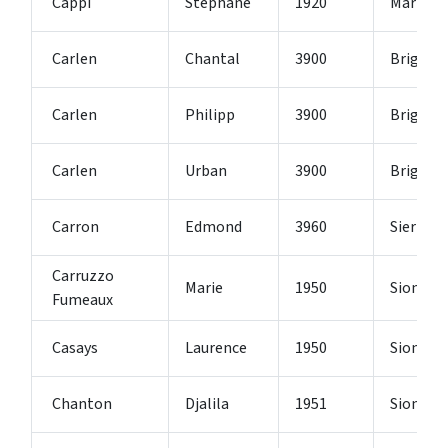
Cappi
Stéphane
1920
Martign
Carlen
Chantal
3900
Brig-Gli
Carlen
Philipp
3900
Brig-Gli
Carlen
Urban
3900
Brig-Gli
Carron
Edmond
3960
Sierre
Carruzzo
Marie
1950
Sion 2
Fumeaux
Casays
Laurence
1950
Sion 2
Chanton
Djalila
1951
Sion