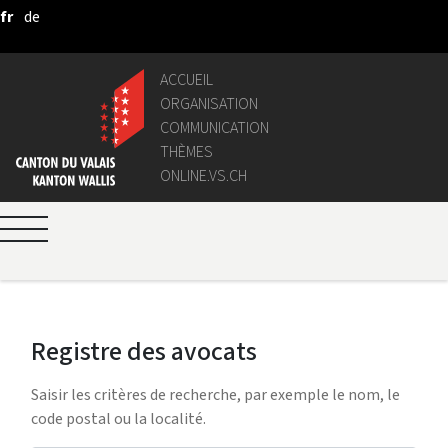
fr
de
Saut au contenu principal
ACCUEIL
ORGANISATION
COMMUNICATION
THÈMES
ONLINE.VS.CH
Registre des avocats
Saisir les critères de recherche, par exemple le nom, le
code postal ou la localité.