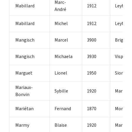
Marc-
Mabillard
1912
Leytron
André
Mabillard
Michel
1912
Leytron
Mangisch
Marcel
3900
Brig-Gli
Mangisch
Michaela
3930
Visp
Marguet
Lionel
1950
Sion 4
Mariaux-
Sybille
1920
Martign
Bonvin
Mariétan
Fernand
1870
Monthe
Marmy
Blaise
1920
Martign