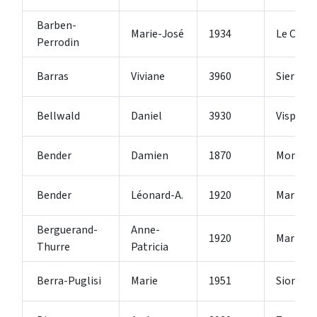
Barben-
Marie-José
1934
Le Châb
Perrodin
Barras
Viviane
3960
Sierre
Bellwald
Daniel
3930
Visp
Bender
Damien
1870
Monthe
Bender
Léonard-A.
1920
Martign
Berguerand-
Anne-
1920
Martign
Thurre
Patricia
Berra-Puglisi
Marie
1951
Sion