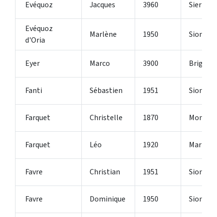
Evéquoz
Jacques
3960
Sierre
Evéquoz
Marlène
1950
Sion 2
d'Oria
Eyer
Marco
3900
Brig
Fanti
Sébastien
1951
Sion
Farquet
Christelle
1870
Monthe
Farquet
Léo
1920
Martign
Favre
Christian
1951
Sion
Favre
Dominique
1950
Sion