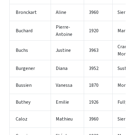
Bronckart
Aline
3960
Sierre
Pierre-
Buchard
1920
Martign
Antoine
Crans-
Buchs
Justine
3963
Montana
Burgener
Diana
3952
Susten
Bussien
Vanessa
1870
Monthe
Buthey
Emilie
1926
Fully
Caloz
Mathieu
3960
Sierre