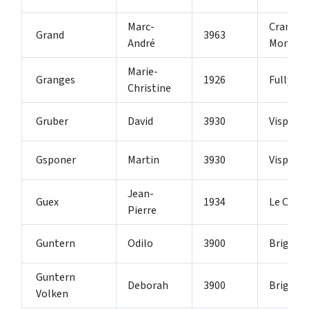
Marc-
Crans-
Grand
3963
André
Montan
Marie-
Granges
1926
Fully
Christine
Gruber
David
3930
Visp
Gsponer
Martin
3930
Visp
Jean-
Guex
1934
Le Châb
Pierre
Guntern
Odilo
3900
Brig
Guntern
Deborah
3900
Brig-Gli
Volken