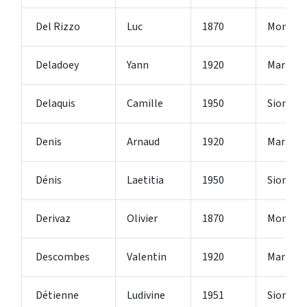
Del Rizzo
Luc
1870
Monthe
Deladoey
Yann
1920
Martign
Delaquis
Camille
1950
Sion
Denis
Arnaud
1920
Martign
Dénis
Laetitia
1950
Sion
Derivaz
Olivier
1870
Monthe
Descombes
Valentin
1920
Martign
Détienne
Ludivine
1951
Sion