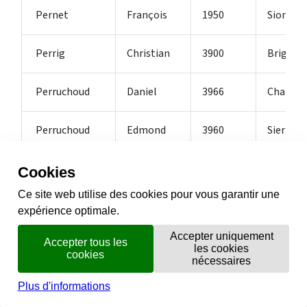
Pernet
François
1950
Sion
Perrig
Christian
3900
Brig-Gli
Perruchoud
Daniel
3966
Chalais
Perruchoud
Edmond
3960
Sierre
Pfammatter
Aron
3900
Brig-Gli
Pfammatter
Otto
3900
Brig-Gli
Pfammatter
Peter
3900
Brig-Gli
Pfammatter
Valentin
3900
Brig-Gli