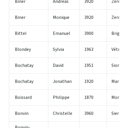
Biner
Andreas
3920
Zermat
Biner
Monique
3920
Zermat
Bittel
Emanuel
3900
Brig-Gli
Blondey
Sylvia
1963
Vétroz
Bochatay
David
1951
Sion
Bochatay
Jonathan
1920
Martign
Boissard
Philippe
1870
Monthe
Bonvin
Christelle
3960
Sierre
Bonvin-