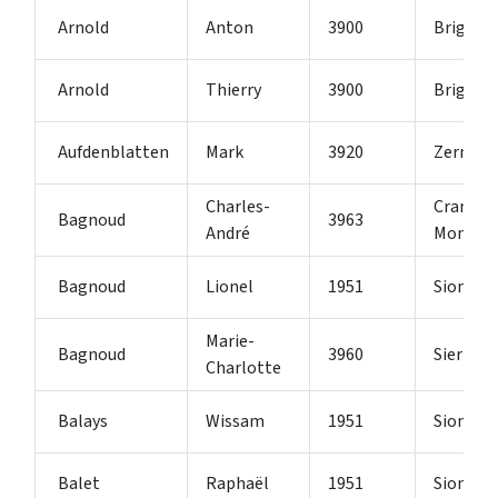
Arnold
Anton
3900
Brig-Gli
Arnold
Thierry
3900
Brig-Gli
Aufdenblatten
Mark
3920
Zermat
Charles-
Crans-
Bagnoud
3963
André
Montan
Bagnoud
Lionel
1951
Sion
Marie-
Bagnoud
3960
Sierre
Charlotte
Balays
Wissam
1951
Sion
Balet
Raphaël
1951
Sion