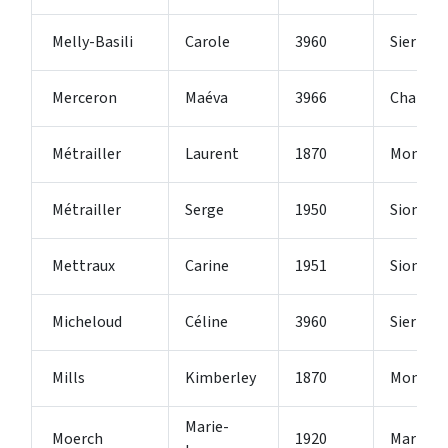
Melly-Basili
Carole
3960
Sierre
Merceron
Maéva
3966
Chalais
Métrailler
Laurent
1870
Monthe
Métrailler
Serge
1950
Sion 2
Mettraux
Carine
1951
Sion
Micheloud
Céline
3960
Sierre
Mills
Kimberley
1870
Monthe
Marie-
Moerch
1920
Martign