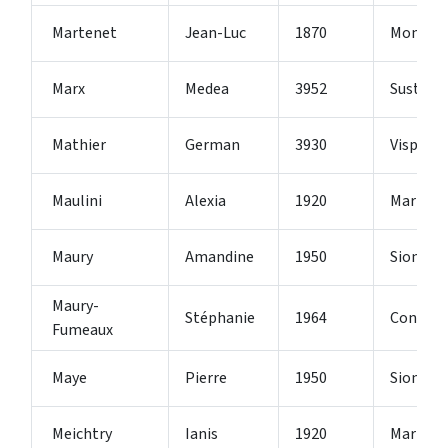
Martenet
Jean-Luc
1870
Monthe
Marx
Medea
3952
Susten
Mathier
German
3930
Visp
Maulini
Alexia
1920
Martign
Maury
Amandine
1950
Sion 2
Maury-
Stéphanie
1964
Conthey
Fumeaux
Maye
Pierre
1950
Sion
Meichtry
Ianis
1920
Martign