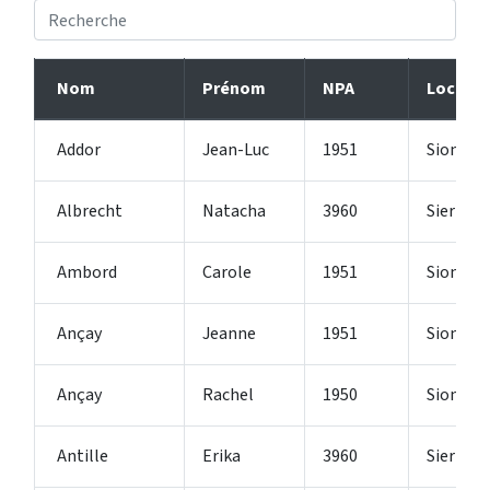
Nom
Prénom
NPA
Localit
Addor
Jean-Luc
1951
Sion
Albrecht
Natacha
3960
Sierre
Ambord
Carole
1951
Sion
Ançay
Jeanne
1951
Sion
Ançay
Rachel
1950
Sion
Antille
Erika
3960
Sierre