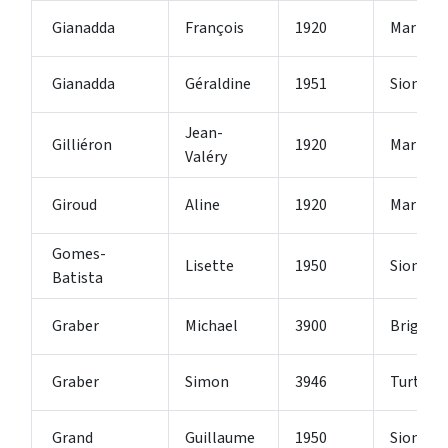
Gianadda
François
1920
Martign
Gianadda
Géraldine
1951
Sion
Jean-
Gilliéron
1920
Martign
Valéry
Giroud
Aline
1920
Martign
Gomes-
Lisette
1950
Sion
Batista
Graber
Michael
3900
Brig
Graber
Simon
3946
Turtma
Grand
Guillaume
1950
Sion 2