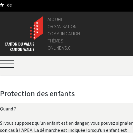
fr
de
Saut au contenu principal
ACCUEIL
ORGANISATION
COMMUNICATION
THÈMES
ONLINE.VS.CH
Protection des enfants
Quand ?
Si vous supposez qu'un enfant est en danger, vous pouvez signaler
son cas à l'APEA. La démarche est indiquée lorsqu'un enfant est