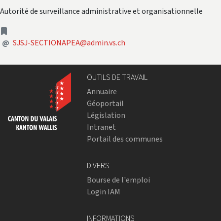
Autorité de surveillance administrative et organisationnelle
adresse
Adresse courriel
@
SJSJ-SECTIONAPEA@admin.vs.ch
OUTILS DE TRAVAIL
Annuaire
Géoportail
Législation
Intranet
Portail des communes
DIVERS
Bourse de l'emploi
Login IAM
INFORMATIONS