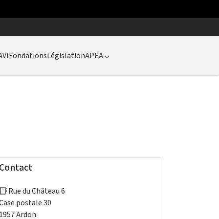
AVI
Fondations
Législation
APEA
⌵
Contact
Rue du Château 6
Case postale 30
1957 Ardon