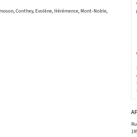
amoson, Conthey, Evolène, Hérémence, Mont-Noble,
AP
Ru
19