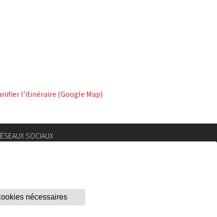
anifier l’itinéraire (Google Map)
ÉSEAUX SOCIAUX
nstagram
lickr
.com