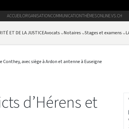
ACCUEIL
ORGANISATION
COMMUNICATION
THÈMES
ONLINE.VS.CH
ITÉ ET DE LA JUSTICE
Avocats
⌵
Notaires
⌵
Stages et examens
⌵
L
de Conthey, avec siège à Ardon et antenne à Euseigne
icts d’Hérens et