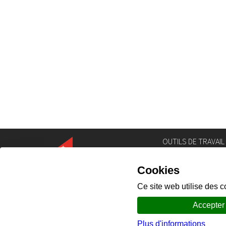
OUTILS DE TRAVAIL
Annuaire
Géoportail
Législation
Intranet
Portail des comm