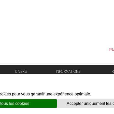
Pl
DIVERS
INFORMATIONS
R
Bourse de l'emploi
Bulletin Officiel
I
Login IAM
vis-à-vis
f
Mentions légales
X
Réseaux sociaux
unes
Politique de confidentialité