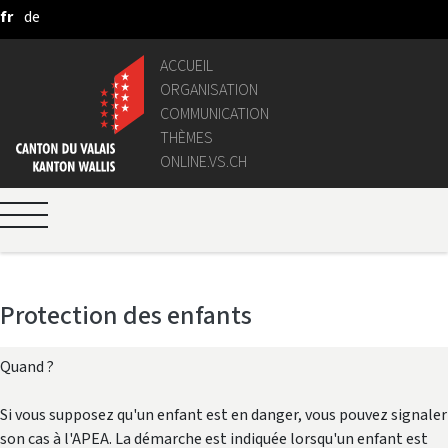
fr
de
Saut au contenu principal
ACCUEIL
ORGANISATION
COMMUNICATION
THÈMES
ONLINE.VS.CH
Protection des enfants
Quand ?
Si vous supposez qu'un enfant est en danger, vous pouvez signaler
son cas à l'APEA. La démarche est indiquée lorsqu'un enfant est