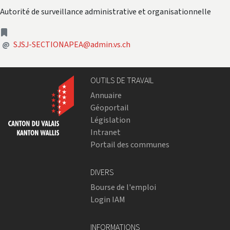
Autorité de surveillance administrative et organisationnelle
adresse
Adresse courriel
@
SJSJ-SECTIONAPEA@admin.vs.ch
OUTILS DE TRAVAIL
Annuaire
Géoportail
Législation
Intranet
Portail des communes
DIVERS
Bourse de l'emploi
Login IAM
INFORMATIONS