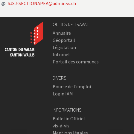
Adresse courriel
@
SJSJ-SECTIONAPEA@admin.vs.ch
OUTILS DE TRAVAIL
Annuaire
Géoportail
Législation
Intranet
Portail des communes
DIVERS
Bourse de l'emploi
Login IAM
INFORMATIONS
Bulletin Officiel
vis-à-vis
Mentions légales