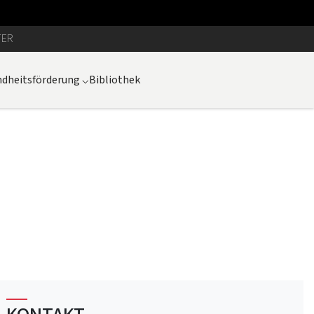
TER
dheitsförderung
⌵
Bibliothek