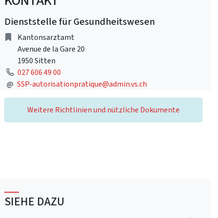
KONTAKT
Dienststelle für Gesundheitswesen
Adresse
Kantonsarztamt
Avenue de la Gare 20
1950 Sitten
Telefon
027 606 49 00
E-Mail Adresse
@
SSP-autorisationpratique@admin.vs.ch
Weitere Richtlinien und nützliche Dokumente
SIEHE DAZU