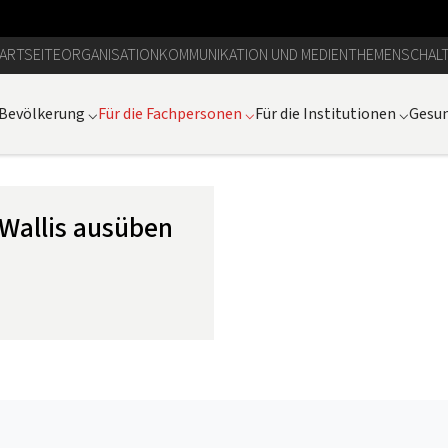
ARTSEITE
ORGANISATION
KOMMUNIKATION UND MEDIEN
THEMEN
SCHAL
 Bevölkerung
⌵
Für die Fachpersonen
⌵
Für die Institutionen
⌵
Gesun
Wallis ausüben