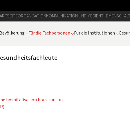
ARTSEITE
ORGANISATION
KOMMUNIKATION UND MEDIEN
THEMEN
SCHAL
 Bevölkerung
⌵
Für die Fachpersonen
⌵
Für die Institutionen
⌵
Gesun
Gesundheitsfachleute
ne hospitalisation hors-canton
EP)