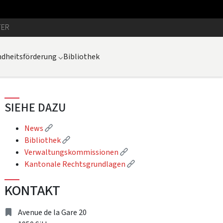
TER
dheitsförderung
⌵
Bibliothek
SIEHE DAZU
(Externer Link)
News
(Externer Link)
Bibliothek
(Externer Link)
Verwaltungskommissionen
(Externer Link)
Kantonale Rechtsgrundlagen
KONTAKT
Adresse
Avenue de la Gare 20