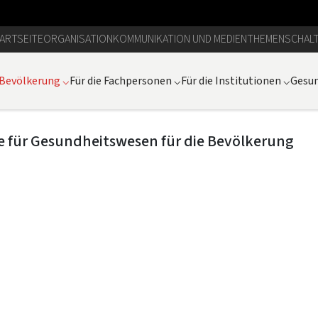
ARTSEITE
ORGANISATION
KOMMUNIKATION UND MEDIEN
THEMEN
SCHAL
 Bevölkerung
⌵
Für die Fachpersonen
⌵
Für die Institutionen
⌵
Gesun
e für Gesundheitswesen für die Bevölkerung