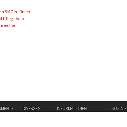
en SMZ zu finden
nd Pflegeheim
nreichen
UMENTE
DIVERSES
INFORMATIONEN
SOZIAL
ichnis
Stellenbörse
Amtsblatt
Instag
Login IAM
vis-à-vis
flickr