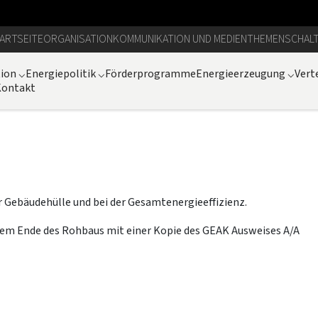
ARTSEITE
ORGANISATION
KOMMUNIKATION UND MEDIEN
THEMEN
SCHAL
tion
⌵
Energiepolitik
⌵
Förderprogramme
Energieerzeugung
⌵
Vert
Kontakt
r Gebäudehülle und bei der Gesamtenergieeffizienz.
 dem Ende des Rohbaus mit einer Kopie des GEAK Ausweises A/A