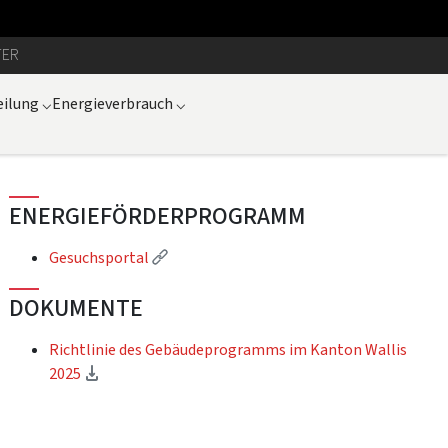
TER
eilung
⌵
Energieverbrauch
⌵
ENERGIEFÖRDERPROGRAMM
(Externer Link)
Gesuchsportal
DOKUMENTE
Richtlinie des Gebäudeprogramms im Kanton Wallis
(Download)
2025