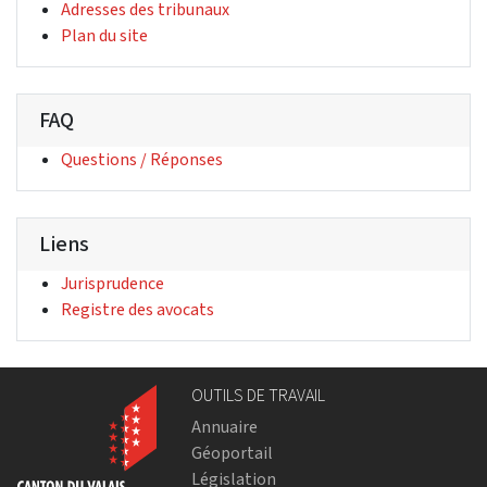
(Lien externe)
Adresses des tribunaux
(Lien externe)
Plan du site
FAQ
(Lien externe)
Questions / Réponses
Liens
(Lien externe)
Jurisprudence
(Lien externe)
Registre des avocats
OUTILS DE TRAVAIL
Annuaire
Géoportail
Législation