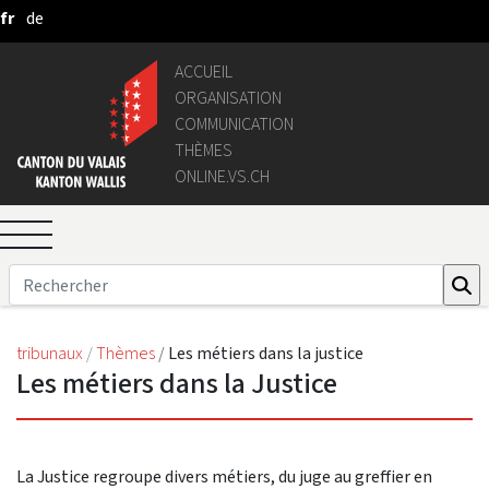
fr
de
Saut au contenu principal
ACCUEIL
ORGANISATION
COMMUNICATION
THÈMES
ONLINE.VS.CH
tribunaux
Thèmes
Les métiers dans la justice
Les métiers dans la Justice
La Justice regroupe divers métiers, du juge au greffier en