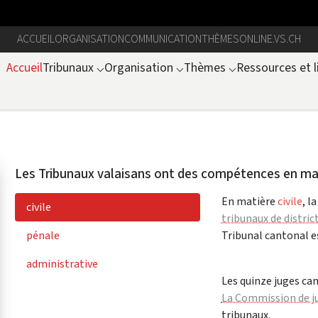
ACCUEIL
ORGANISATION
COMMUNICATION
THÈMES
ONLINE.VS.CH
Accueil
Tribunaux
⌵
Organisation
⌵
Thèmes
⌵
Ressources et l
Les Tribunaux valaisans ont des compétences en mat
En matière
civile
, l
civile
tribunaux de distric
pénale
Tribunal cantonal es
administrative
Les quinze juges ca
La Commission de ju
tribunaux.