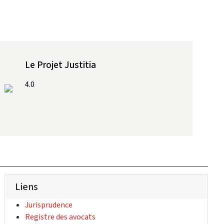
Le Projet Justitia
4.0
Liens
(Lien externe)
Jurisprudence
(Lien externe)
Registre des avocats