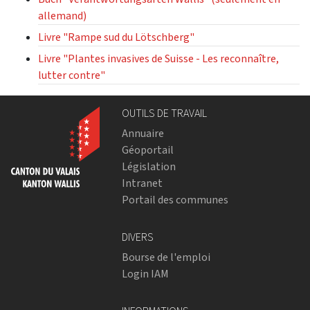
allemand)
Livre "Rampe sud du Lötschberg"
Livre "Plantes invasives de Suisse - Les reconnaître,
lutter contre"
OUTILS DE TRAVAIL
Annuaire
Géoportail
Législation
Intranet
Portail des communes
DIVERS
Bourse de l'emploi
Login IAM