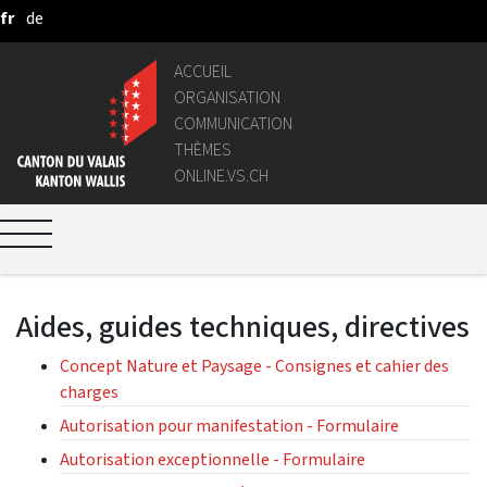
fr
de
Saut au contenu principal
ACCUEIL
ORGANISATION
COMMUNICATION
THÈMES
ONLINE.VS.CH
Aides, guides techniques, directives
Concept Nature et Paysage - Consignes et cahier des
charges
Autorisation pour manifestation - Formulaire
Autorisation exceptionnelle - Formulaire