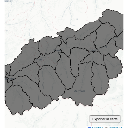
Exporter la carte
Leaflet
|
©
CartoDB