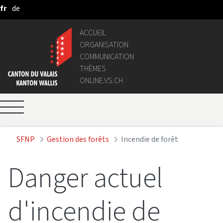
fr
de
Saut au contenu principal
ACCUEIL
ORGANISATION
COMMUNICATION
THÈMES
ONLINE.VS.CH
SFNP
Gestion des forêts
Incendie de forêt
Danger actuel
d'incendie de