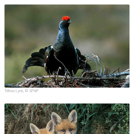
Tétras Lyre, © SFNP