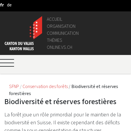
fr
de
Saut au contenu principal
ACCUEIL
ORGANISATION
COMMUNICATION
THÈMES
ONLINE.VS.CH
SFNP
Conservation des forêts
Biodiversité et réserves
forestières
Biodiversité et réserves forestières
La forêt joue un rôle primordial pour le maintien de la
biodiversité en Suisse. Il existe cependant des déficits
comme la sous-représentation de structures