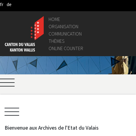
fr
de
Pular para o Conteúdo principal
HOME
ORGANISATION
COMMUNICATION
THÈMES
ONLINE COUNTER
Bienvenue aux Archives de l'Etat du Valais